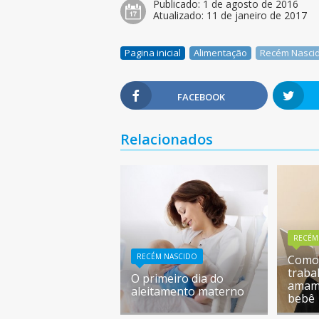
Publicado:
1 de agosto de 2016
Atualizado:
11 de janeiro de 2017
Pagina inicial
Alimentação
Recém Nasci
FACEBOOK
Relacionados
RECÉM
RECÉM NASCIDO
Como 
traba
O primeiro dia do
amam
aleitamento materno
bebê