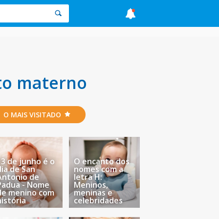
to materno
O MAIS VISITADO
13 de junho é o
O encanto dos
dia de San
nomes com a
Antonio de
letra H:
Padua - Nome
Meninos,
de menino com
meninas e
história
celebridades