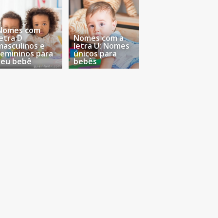
Nomes com
letra D
Nomes com a
masculinos e
letra U: Nomes
femininos para
únicos para
seu bebê
bebês