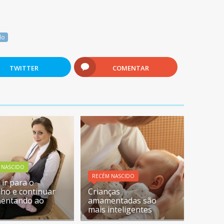
do
TWITTER
COMENTAR
 NASCIDO
RECÉM NASCIDO
ir para o
lho e continuar
Crianças
entando ao
amamentadas são
mais inteligentes