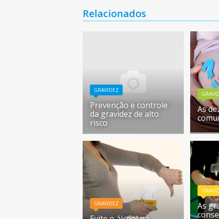
Relacionados
GRAVIDEZ
GRAVI
Prevenção e controle
As de
da gravidez de alto
comun
risco
GRAVI
GRAVIDEZ
As gr
conse
Evite o álcool na