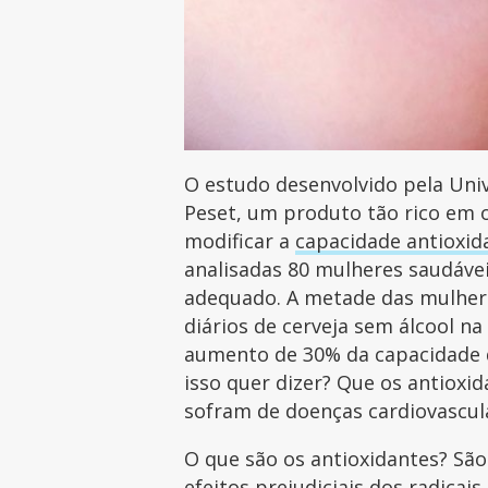
O estudo desenvolvido pela Univ
Peset, um produto tão rico em 
modificar a
capacidade antioxid
analisadas 80 mulheres saudáve
adequado. A metade das mulhere
diários de cerveja sem álcool na
aumento de 30% da capacidade d
isso quer dizer? Que os antioxi
sofram de doenças cardiovascul
O que são os antioxidantes? Sã
efeitos prejudiciais dos radicais