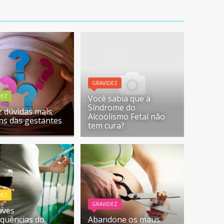
GRAVIDEZ
DEZ
Você sabia que a
Síndrome do
z dúvidas mais
Alcoolismo Fetal não
s das gestantes
tem cura?
DEZ
GRAVIDEZ
aves
quências do
Abandone os maus