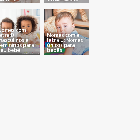
Nomes com
letra D
Nomes com a
masculinos e
letra U: Nomes
femininos para
únicos para
seu bebê
bebês