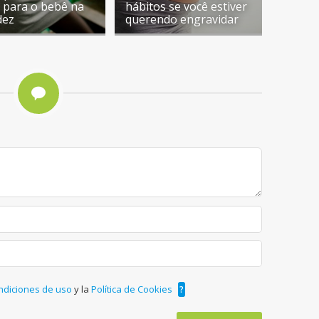
l para o bebê na
hábitos se você estiver
dez
querendo engravidar
ndiciones de uso
y la
Política de Cookies
?