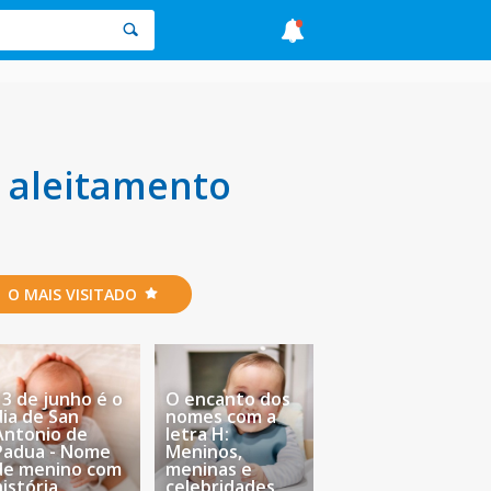
 aleitamento
O MAIS VISITADO
13 de junho é o
O encanto dos
dia de San
nomes com a
Antonio de
letra H:
Padua - Nome
Meninos,
de menino com
meninas e
história
celebridades