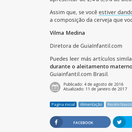
Assim que, se você
estiver dand
a composição da cerveja que vo
Vilma Medina
Diretora de GuiaInfantil.com
Puedes leer más artículos simil
durante o aleitamento matern
Guiainfantil.com Brasil.
Publicado:
4 de agosto de 2016
Atualizado:
11 de janeiro de 2017
Pagina inicial
Alimentação
Recém Nasci
FACEBOOK