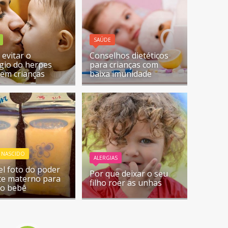
SAÚDE
evitar o
Conselhos dietéticos
gio do herpes
para crianças com
l em crianças
baixa imunidade
 NASCIDO
ALERGIAS
vel foto do poder
Por que deixar o seu
ite materno para
filho roer as unhas
 o bebê