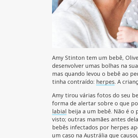
Amy Stinton tem um bebê, Oliv
desenvolver umas bolhas na sua
mas quando levou o bebê ao ped
tinha contraído:
herpes
. A cria
Amy tirou várias fotos do seu b
forma de alertar sobre o que 
labial
beija a um bebê. Não é o 
visto; outras mamães antes del
bebês infectados por herpes apó
um caso na Austrália que caus