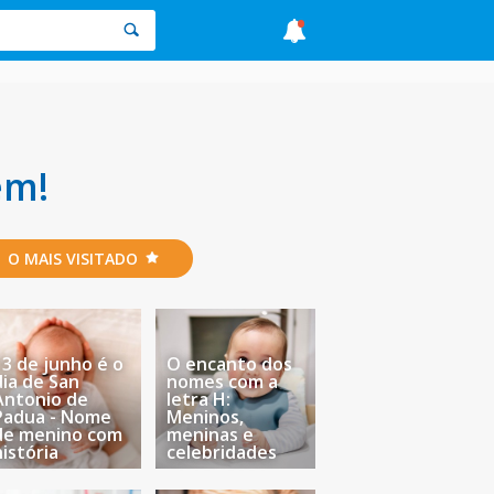
em!
O MAIS VISITADO
13 de junho é o
O encanto dos
dia de San
nomes com a
Antonio de
letra H:
Padua - Nome
Meninos,
de menino com
meninas e
história
celebridades