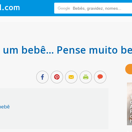
a um bebê... Pense muito b
bebê