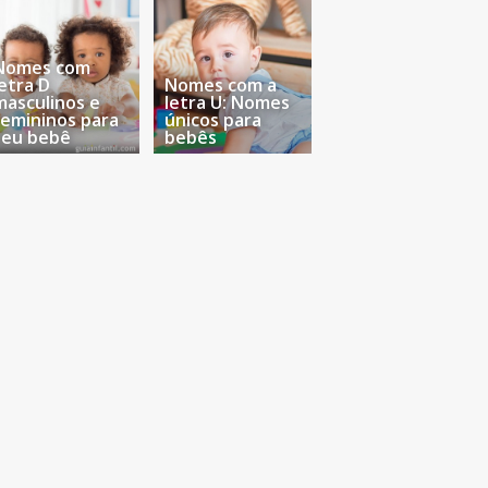
Nomes com
letra D
Nomes com a
masculinos e
letra U: Nomes
femininos para
únicos para
seu bebê
bebês