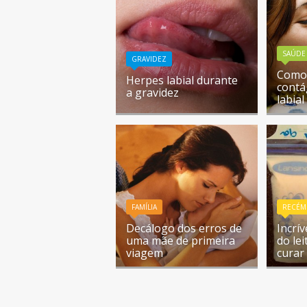
SAÚDE
GRAVIDEZ
Como 
Herpes labial durante
contá
a gravidez
labia
FAMÍLIA
RECÉM
Decálogo dos erros de
Incrí
uma mãe de primeira
do le
viagem
curar