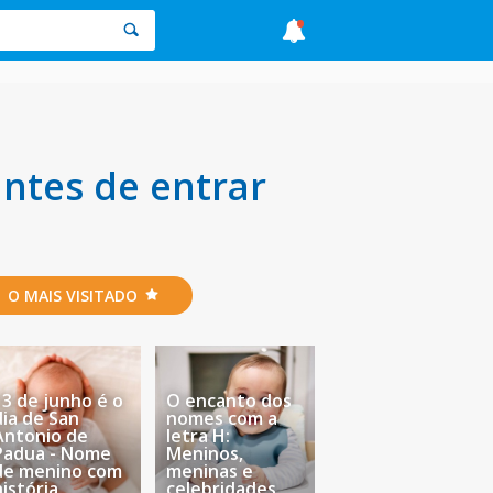
antes de entrar
O MAIS VISITADO
13 de junho é o
O encanto dos
dia de San
nomes com a
Antonio de
letra H:
Padua - Nome
Meninos,
de menino com
meninas e
história
celebridades