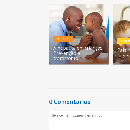
DOENÇAS
HIGIE
A hepatite em crianças.
Pais:
Prevenção e
higie
tratamento
0 Comentários