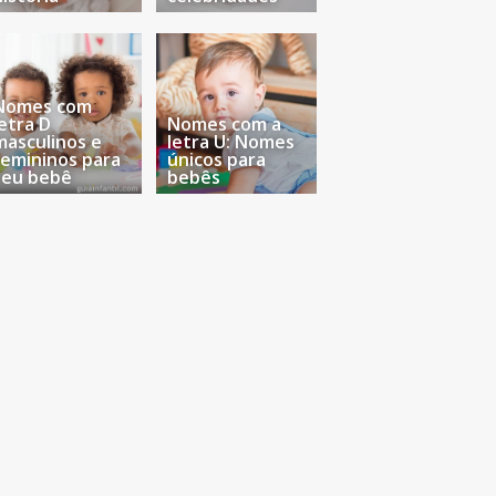
Nomes com
letra D
Nomes com a
masculinos e
letra U: Nomes
femininos para
únicos para
seu bebê
bebês