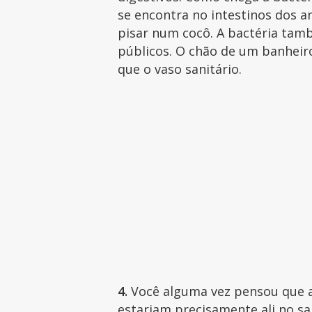
se encontra no intestinos dos an
pisar num cocô. A bactéria tam
públicos. O chão de um banheiro
que o vaso sanitário.
4.
Você alguma vez pensou que a
estariam precisamente ali no s