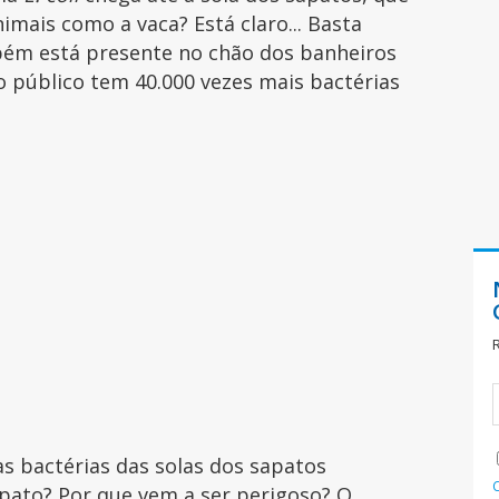
imais como a vaca? Está claro... Basta
bém está presente no chão dos banheiros
 público tem 40.000 vezes mais bactérias
s bactérias das solas dos sapatos
apato? Por que vem a ser perigoso? O