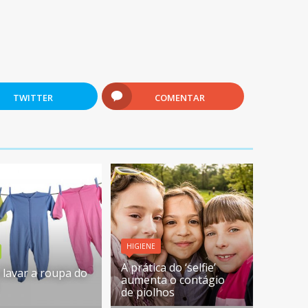
TWITTER
COMENTAR
HIGIENE
A prática do ‘selfie’
lavar a roupa do
aumenta o contágio
de piolhos