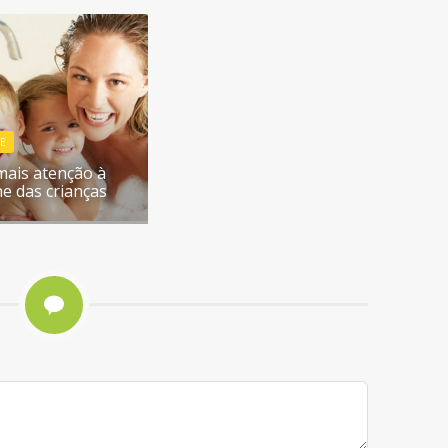
NE
 mais atenção à
ne das crianças