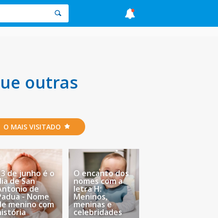
ue outras
O MAIS VISITADO
13 de junho é o
O encanto dos
dia de San
nomes com a
Antonio de
letra H:
Padua - Nome
Meninos,
de menino com
meninas e
história
celebridades