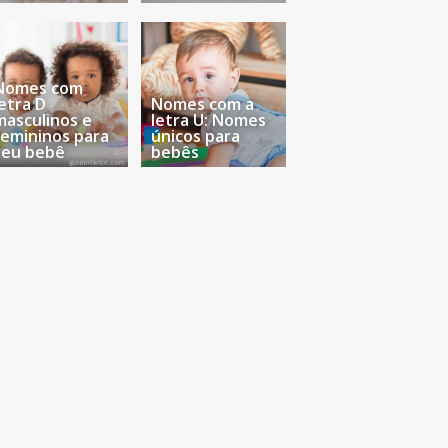
Nomes com
letra D
Nomes com a
masculinos e
letra U: Nomes
femininos para
únicos para
seu bebê
bebês