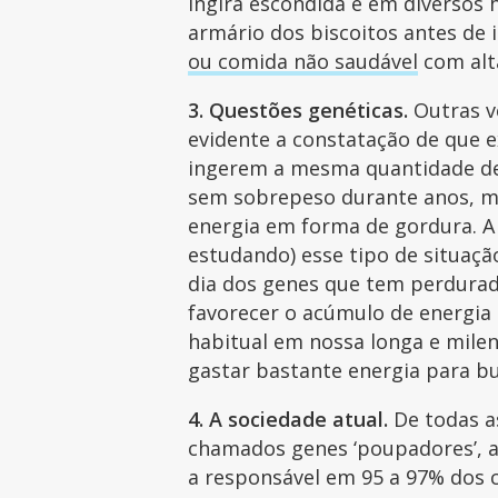
ingira escondida e em diversos h
armário dos biscoitos antes de 
ou comida não saudável
com alt
3. Questões genéticas.
Outras ve
evidente a constatação de que 
ingerem a mesma quantidade d
sem sobrepeso durante anos, ma
energia em forma de gordura. A
estudando) esse tipo de situaç
dia dos genes que tem perdurad
favorecer o acúmulo de energia
habitual em nossa longa e mile
gastar bastante energia para b
4. A sociedade atual.
De todas as
chamados genes ‘poupadores’, a
a responsável em 95 a 97% dos ca