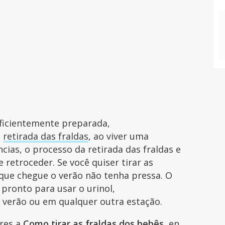
uficientemente preparada,
a
retirada das fraldas
, ao viver uma
cias, o processo da retirada das fraldas e
 retroceder. Se você quiser tirar as
e que chegue o verão não tenha pressa. O
r pronto para usar o urinol,
verão ou em qualquer outra estação.
ares a
Como tirar as fraldas dos bebês
, en