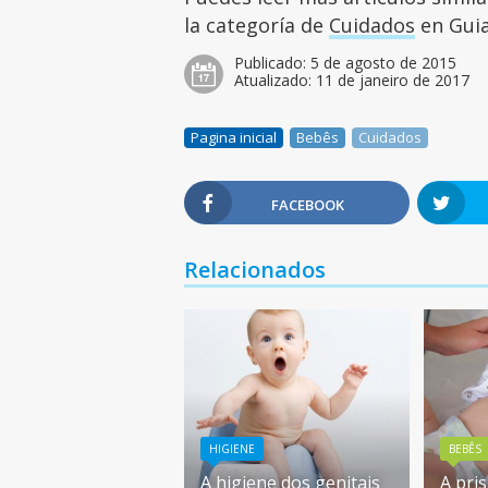
la categoría de
Cuidados
en Guia
Publicado:
5 de agosto de 2015
Atualizado:
11 de janeiro de 2017
Pagina inicial
Bebês
Cuidados
FACEBOOK
Relacionados
HIGIENE
BEBÊS
A higiene dos genitais
A pri