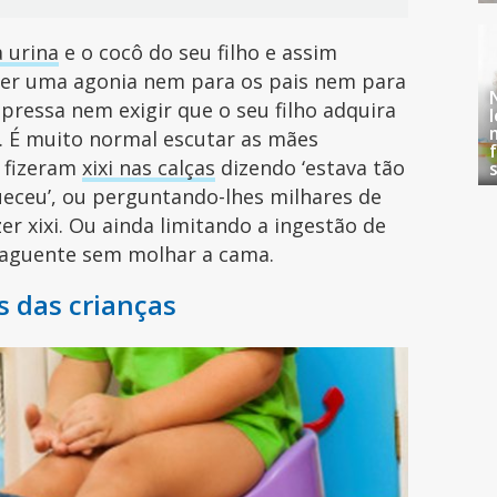
a urina
e o cocô do seu filho e assim
e ser uma agonia nem para os pais nem para
pressa nem exigir que o seu filho adquira
. É muito normal escutar as mães
e fizeram
xixi nas calças
dizendo ‘estava tão
ueceu’, ou perguntando-lhes milhares de
zer xixi. Ou ainda limitando a ingestão de
e aguente sem molhar a cama.
as das crianças