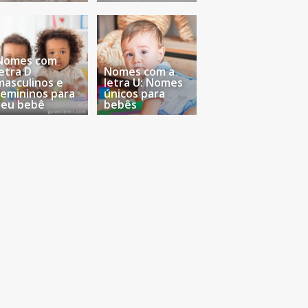
Nomes com
letra D
Nomes com a
masculinos e
letra U: Nomes
femininos para
únicos para
seu bebê
bebês