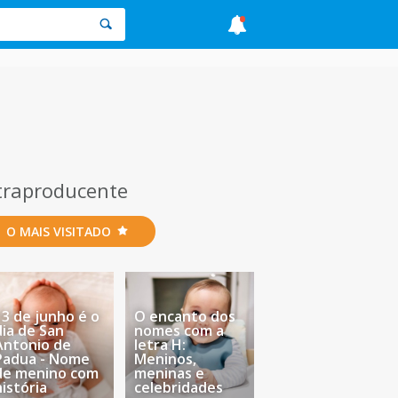
ntraproducente
O MAIS VISITADO
13 de junho é o
O encanto dos
dia de San
nomes com a
Antonio de
letra H:
Padua - Nome
Meninos,
de menino com
meninas e
história
celebridades