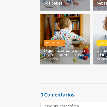
dos bebês
bebê
APRENDIZADO
TRANS
O que fazer para que a
O que
criança aprenda a usar
crianç
o urinol
calça
0 Comentários