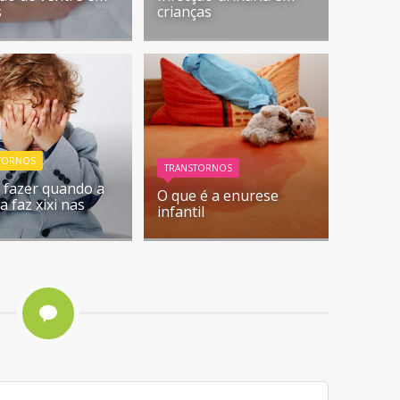
s
crianças
TORNOS
TRANSTORNOS
 fazer quando a
O que é a enurese
a faz xixi nas
infantil
s