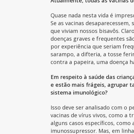
Atualmente, todas as vacinas d
Quase nada nesta vida é impresc
Se as vacinas desaparecessem, 
que viviam nossos bisavôs. Clar
doenças graves e frequentes sã
por experiência que seriam freq
sarampo, a difteria, a tosse fer
contra a papeira, uma doença h
Em respeito à saúde das crian
e estão mais frágeis, agrupar t
sistema imunológico?
Isso deve ser analisado com o p
vacinas de vírus vivos, como a t
alguns casos específicos, como
imunossupressor. Mas, em linhas