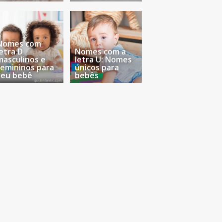
Nomes com
letra D
Nomes com a
masculinos e
letra U: Nomes
femininos para
únicos para
seu bebê
bebês