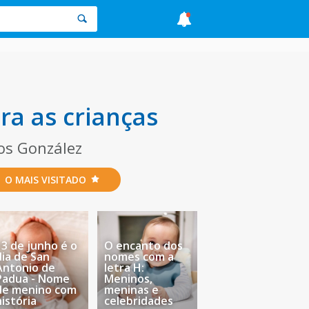
ra as crianças
los González
O MAIS VISITADO
13 de junho é o
O encanto dos
dia de San
nomes com a
Antonio de
letra H:
Padua - Nome
Meninos,
de menino com
meninas e
história
celebridades