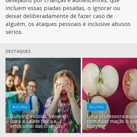
desejados por crianças e adolescentes, que
incluem essas piadas pesadas, o ignorar ou
deixar deliberadamente de fazer caso de
alguém, os ataques pessoais e inclusive abusos
sérios.
DESTAQUES
BULLYING
BULLYING
Bullying escolar. Veneno
Uma professora expli
para a saúde física e
com duas maçãs o que
emocional das crianças
bullying