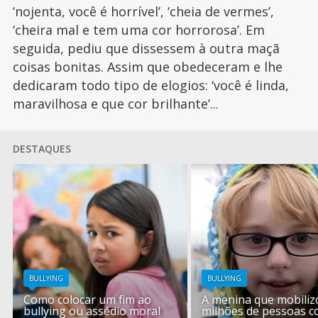
‘nojenta, você é horrível’, ‘cheia de vermes’,
‘cheira mal e tem uma cor horrorosa’. Em
seguida, pediu que dissessem à outra maçã
coisas bonitas. Assim que obedeceram e lhe
dedicaram todo tipo de elogios: ‘você é linda,
maravilhosa e que cor brilhante’...
DESTAQUES
BULLYING
BULLYING
Como colocar um fim ao
A menina que mobiliz
bullying ou assédio moral
milhões de pessoas c