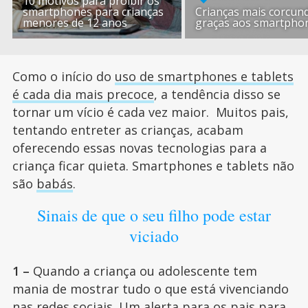
10 motivos para proibir os
smartphones para crianças
Crianças mais corcun
menores de 12 anos
graças aos smartpho
Como o início do
uso de smartphones e tablets
é cada dia mais precoce
, a tendência disso se
tornar um vício é cada vez maior. Muitos pais,
tentando entreter as crianças, acabam
oferecendo essas novas tecnologias para a
criança ficar quieta. Smartphones e tablets não
são
babás
.
Sinais de que o seu filho pode estar
viciado
1 –
Quando a criança ou adolescente tem
mania de mostrar tudo o que está vivenciando
nas redes sociais. Um alerta para os pais para