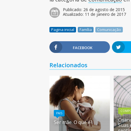
Publicado:
26 de agosto de 2015
Atualizado:
11 de janeiro de 2017
Pagina inicial
Família
Comunicação
FACEBOOK
Relacionados
COMP
PAIS
Crian
Ser mãe. O que é?
Suas 
senti