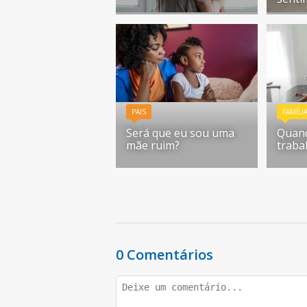
PAIS
FAMÍLI
Será que eu sou uma
Quan
mãe ruim?
traba
0 Comentários