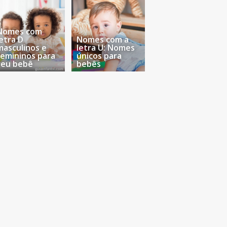
Nomes com
letra D
Nomes com a
masculinos e
letra U: Nomes
femininos para
únicos para
seu bebê
bebês