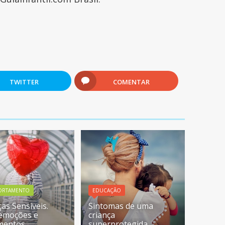
TWITTER
COMENTAR
ORTAMENTO
EDUCAÇÃO
ças Sensíveis.
Sintomas de uma
emoções e
criança
mentos
superprotegida