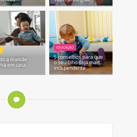
EDUCAÇÃO
A
5 conselhos para que
do a mamãe
o seu filho seja mais
lha em casa
independente