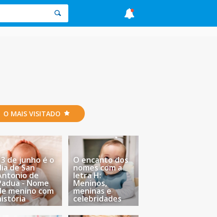
O MAIS VISITADO
13 de junho é o
O encanto dos
dia de San
nomes com a
Antonio de
letra H:
Padua - Nome
Meninos,
de menino com
meninas e
história
celebridades