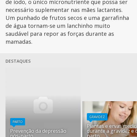
de iodo, o único micronutriente que possa ser
necessário suplementar nas mães lactantes.
Um punhado de frutos secos e uma garrafinha
de água tornam-se um lanchinho muito
saudável para repor as forças durante as
mamadas.
DESTAQUES
GRAVIDEZ
PARTO
Plantas e ervas medic
Prevenção da depressão
durante a gravidez e 
pós-parto
parto