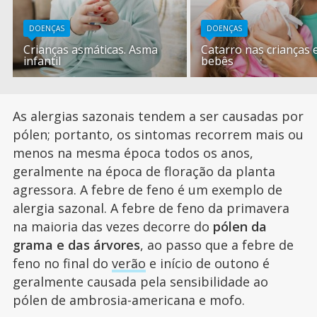
DOENÇAS
DOENÇAS
Crianças asmáticas. Asma
Catarro nas crianças 
infantil
bebês
As alergias sazonais tendem a ser causadas por
pólen; portanto, os sintomas recorrem mais ou
menos na mesma época todos os anos,
geralmente na época de floração da planta
agressora. A febre de feno é um exemplo de
alergia sazonal. A febre de feno da primavera
na maioria das vezes decorre do
pólen da
grama e das árvores
, ao passo que a febre de
feno no final do
verão
e início de outono é
geralmente causada pela sensibilidade ao
pólen de ambrosia-americana e mofo.