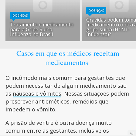
DOENÇAS
DOENÇAS
Grávidas podem toma
Tratamento e medicamento
medicamento contra 
para a Gripe Suína
gripe suína (H1N1-
Influenza no Brasil
Influenza)?
Casos em que os médicos receitam
medicamentos
O incômodo mais comum para gestantes que
podem necessitar de algum medicamento são
as
náuseas e vômitos
. Nessas situações podem
prescrever antieméticos, remédios que
impedem o vômito.
A prisão de ventre é outra doença muito
comum entre as gestantes, inclusive os
Ad