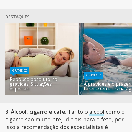
DESTAQUES
GRAVIDEZ
GRAVIDEZ
Repouso absoluto na
gravidez. Situações
A gravidez e o prazer
especiais
fazer exercícios na á
3. Álcool, cigarro e café.
Tanto o
álcool
como o
cigarro são muito prejudiciais para o feto, por
isso a recomendação dos especialistas é