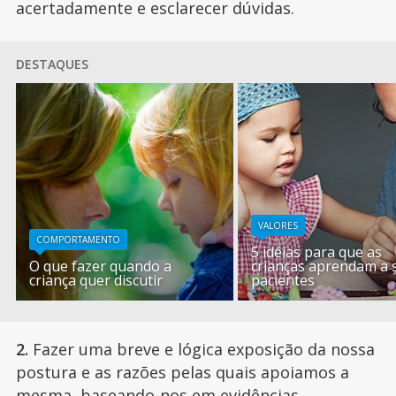
acertadamente e esclarecer dúvidas.
DESTAQUES
VALORES
COMPORTAMENTO
5 idéias para que as
O que fazer quando a
crianças aprendam a 
criança quer discutir
pacientes
2.
Fazer uma breve e lógica exposição da nossa
postura e as razões pelas quais apoiamos a
mesma, baseando-nos em evidências,