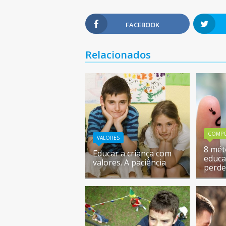
FACEBOOK
Relacionados
COMP
VALORES
8 mét
Educar a criança com
educa
valores. A paciência
perde