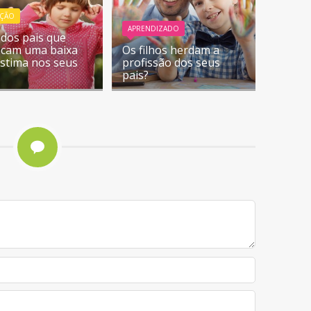
ÇÃO
APRENDIZADO
 dos pais que
cam uma baixa
Os filhos herdam a
stima nos seus
profissão dos seus
pais?