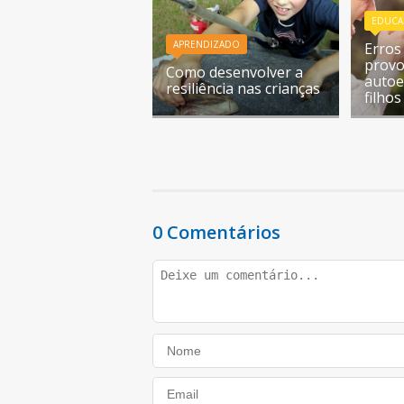
EDUCA
APRENDIZADO
Erros
provo
Como desenvolver a
autoe
resiliência nas crianças
filhos
0 Comentários