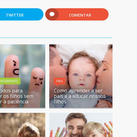
TWITTER
COMENTAR
ORTAMENTO
PAIS
odos para
Como aprender a ser
r os filhos sem
pais e a educar nossos
r a paciência
filhos