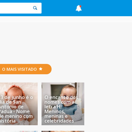
O MAIS VISITADO
13 de junho é o
O encanto dos
dia de San
nomes com a
Antonio de
letra H:
Padua - Nome
Meninos,
de menino com
meninas e
história
celebridades