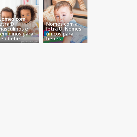
Nomes com
letra D
Nomes com a
masculinos e
letra U: Nomes
femininos para
únicos para
seu bebê
bebês