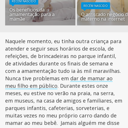
RECÉM NASCIDO
RECÉM NASCIDO
Os benefícios da
amamentação para a
O arriscado negócio d
mamãe
materno na internet
Naquele momento, eu tinha outra criança para
atender e seguir seus horários de escola, de
refeições, de brincadeiras no parque infantil,
de atividades durante os finais de semana e
com a amamentação tudo ia às mil maravilhas.
Nunca tive problemas em
dar de mamar ao
meu filho em público
. Durante estes onze
meses, eu estive no verão na praia, na serra,
em museus, na casa de amigos e familiares, em
parques infantis, cafeterias, sorveterias, e
muitas vezes no meu próprio carro dando de
mamar ao meu bebê. Jamais alguém me disse