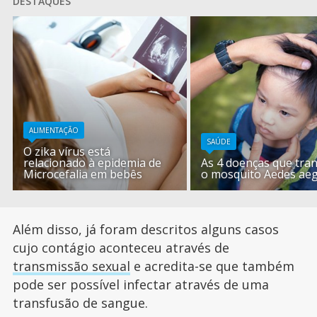
DESTAQUES
ALIMENTAÇÃO
SAÚDE
O zika vírus está
relacionado à epidemia de
As 4 doenças que tra
Microcefalia em bebês
o mosquito Aedes aeg
Além disso, já foram descritos alguns casos
cujo contágio aconteceu através de
transmissão sexual
e acredita-se que também
pode ser possível infectar através de uma
transfusão de sangue.