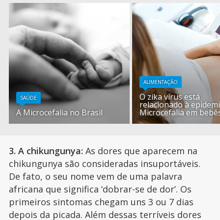
ALIMENTAÇÃO
O zika vírus está
SAÚDE
relacionado à epidem
A Microcefalia no Brasil
Microcefalia em bebê
3. A chikungunya:
As dores que aparecem na
chikungunya são consideradas insuportáveis.
De fato, o seu nome vem de uma palavra
africana que significa ‘dobrar-se de dor’. Os
primeiros sintomas chegam uns 3 ou 7 dias
depois da picada. Além dessas terríveis dores