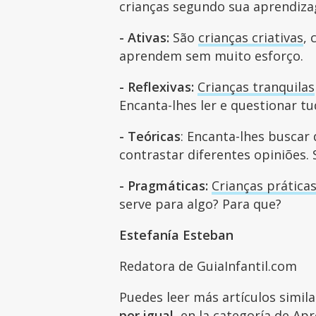
crianças segundo sua aprendiz
- Ativas:
São
crianças criativas
,
aprendem sem muito esforço.
- Reflexivas:
Crianças tranquilas
Encanta-lhes ler e questionar t
- Teóricas
: Encanta-lhes buscar 
contrastar diferentes opiniões.
- Pragmáticas:
Crianças práticas
serve para algo? Para que?
Estefanía Esteban
Redatora de GuiaInfantil.com
Puedes leer más artículos simil
por igual
, en la categoría de
Apr