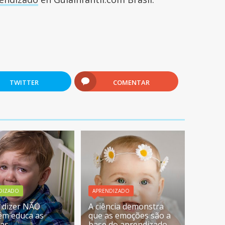
TWITTER
COMENTAR
DIZADO
APRENDIZADO
 dizer NÃO
A ciência demonstra
m educa as
que as emoções são a
ças
base do aprendizado