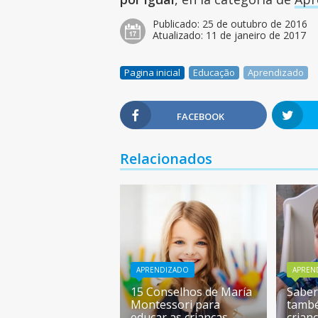
Publicado:
25 de outubro de 2016
Atualizado:
11 de janeiro de 2017
Pagina inicial
Educação
Aprendizado
FACEBOOK
Relacionados
APRENDIZADO
APREN
15 Conselhos de María
Saber
Montessori para
també
educar as crianças
crian