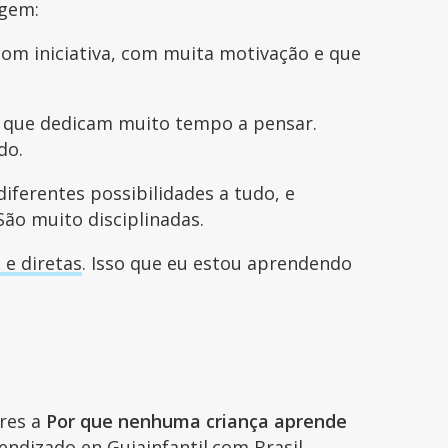
agem:
 com iniciativa, com muita motivação e que
que dedicam muito tempo a pensar.
udo.
diferentes possibilidades a tudo, e
 São muito disciplinadas.
 e diretas
. Isso que eu estou aprendendo
ares a
Por que nenhuma criança aprende
endizado
en Guiainfantil.com Brasil.