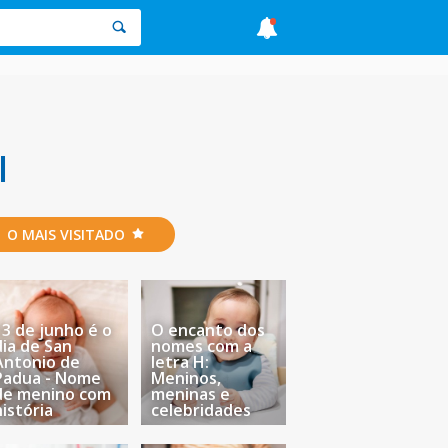
l
O MAIS VISITADO
13 de junho é o
O encanto dos
dia de San
nomes com a
Antonio de
letra H:
Padua - Nome
Meninos,
de menino com
meninas e
história
celebridades