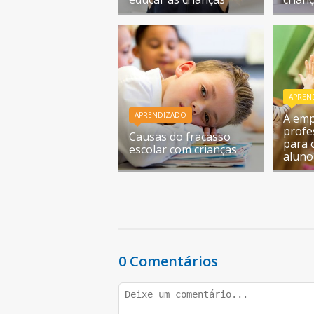
APREN
APRENDIZADO
A emp
profe
Causas do fracasso
para 
escolar com crianças
aluno
0 Comentários