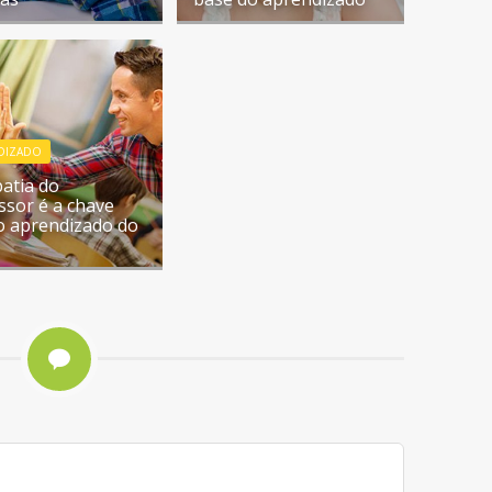
DIZADO
atia do
ssor é a chave
o aprendizado do