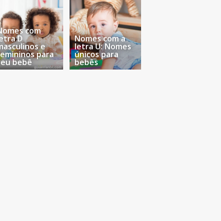
Nomes com
letra D
Nomes com a
masculinos e
letra U: Nomes
femininos para
únicos para
seu bebê
bebês