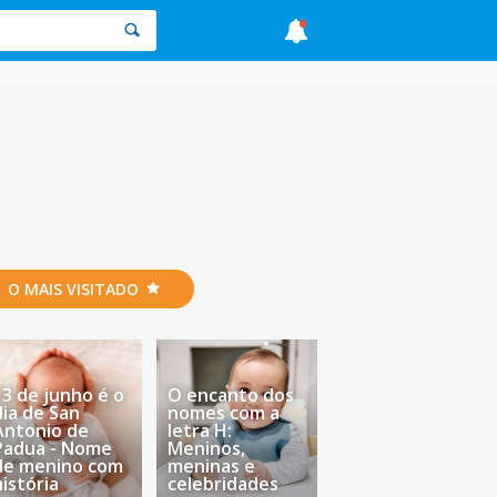
O MAIS VISITADO
13 de junho é o
O encanto dos
dia de San
nomes com a
Antonio de
letra H:
Padua - Nome
Meninos,
de menino com
meninas e
história
celebridades