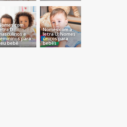
Nomes com
letra D
Nomes com a
masculinos e
letra U: Nomes
femininos para
únicos para
seu bebê
bebês