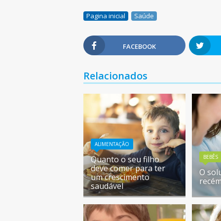
Pagina inicial
Saúde
FACEBOOK
Relacionados
ALIMENTAÇÃO
BEBÊS
Quanto o seu filho
deve comer para ter
O sol
um crescimento
recém
saudável