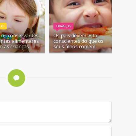
ÇAS
CRIANÇAS
os conservantes
Os pais devem estar
antes alimentares
conscientes do que os
m as crianças
seus filhos comem