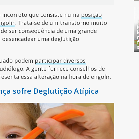
to incorreto que consiste numa
posição
ngolir
. Trata-se de um transtorno muito
de ser conseqüência de uma grande
m desencadear uma deglutição
dequado podem
participar diversos
audiólogo. A gente fornece conselhos de
resenta essa alteração na hora de engolir.
nça sofre Deglutição Atípica