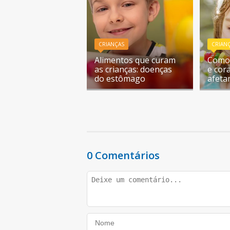
CRIANÇAS
CRIAN
Alimentos que curam
Como 
as crianças: doenças
e cor
do estômago
afeta
0 Comentários