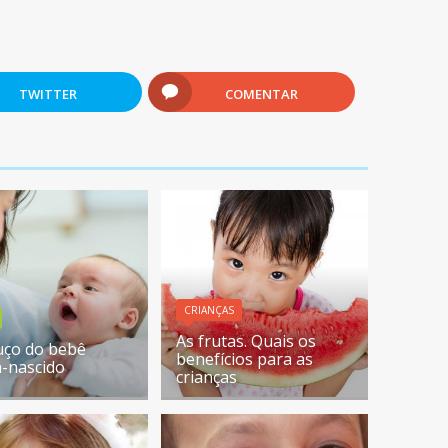
TWITTER
COMENTAR
CRIANÇAS
As frutas. Quais os
uço do bebê
benefícios para as
-nascido
crianças