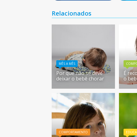
Relacionados
MÊS A MÊS
COMP
Por que não se deve
É rec
deixar o bebê chorar
o beb
COMPORTAMENTO
EDUCA