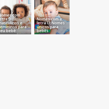
Nomes com
letra D
Nomes com a
masculinos e
letra U: Nomes
femininos para
únicos para
seu bebê
bebês