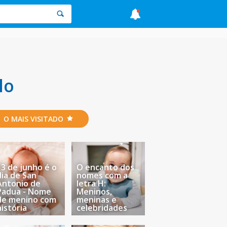
lo
O MAIS VISITADO
13 de junho é o
O encanto dos
dia de San
nomes com a
Antonio de
letra H:
Padua - Nome
Meninos,
de menino com
meninas e
história
celebridades