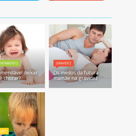
ORTAMENTO
GRAVIDEZ
omendável deixar
Os medos da futura
ê chorar?
mamãe na gravidez
ÇÃO