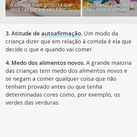
A comida mais gostosa que
Por favor, não obrigu
você faz para o seu filho
seu filho a comer
3. Atitude de
autoafirmação
.
Um modo da
criança dizer que em relação à comida é ela que
decide o que e quando vai comer.
4. Medo dos alimentos novos.
A grande maioria
das crianças tem medo dos alimentos novos e
se negam a comer qualquer coisa que não
tenham provado antes ou que tenha
determinadas cores como, por exemplo, os
verdes das verduras.