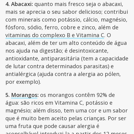
4. Abacaxi:
quanto mais fresco seja o abacaxi,
mais se aprecia o seu sabor delicioso; contribui
com minerais como potássio, cálcio, magnésio,
fósforo, sódio, ferro, cobre e zinco, além de
vitaminas do complexo B e Vitamina C
. O
abacaxi, além de ter um alto conteúdo de água
nos ajuda na digestão; é desintoxicante,
antioxidante, antiparasitária (tem a capacidade
de lutar contra determinados parasitas) e
antialérgica (ajuda contra a alergia ao pólen,
por exemplo).
5.
Morangos
:
os morangos contêm 92% de
água: são ricos em Vitamina C, potássio e
magnésio; além disso, tem uma cor e um sabor
que é muito bem aceito pelas crianças. Por ser
uma fruta que pode causar alergia é
aconselhável introduzi-la a partir dos 12 meses