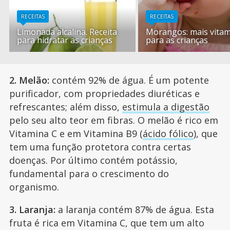
RECEITAS
RECEITAS
Limonada alcalina. Receita
Morangos: mais vitam
para hidratar as crianças
para as crianças
2. Melão:
contém 92% de água. É um potente
purificador, com propriedades diuréticas e
refrescantes; além disso,
estimula a digestão
pelo seu alto teor em fibras. O melão é rico em
Vitamina C e em Vitamina B9 (
ácido fólico
), que
tem uma função protetora contra certas
doenças. Por último contém potássio,
fundamental para o crescimento do
organismo.
3. Laranja:
a laranja contém 87% de água. Esta
fruta é rica em Vitamina C, que tem um alto