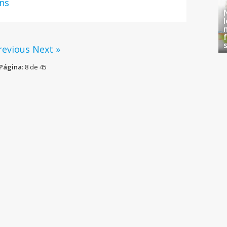
ns
revious
Next »
Página
: 8 de 45