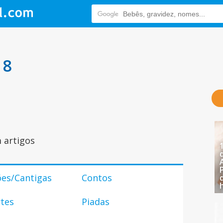
 8
 artigos
es/Cantigas
Contos
tes
Piadas