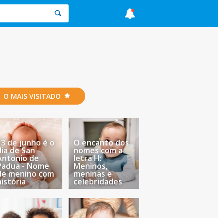
O MAIS VISITADO
13 de junho é o
O encanto dos
dia de San
nomes com a
Antonio de
letra H:
Padua - Nome
Meninos,
de menino com
meninas e
história
celebridades