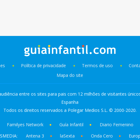
ies
Política de privacidade
Termos de uso
Cont
Mapa do site
audiência entre os sites para pais com 12 milhões de visitantes único
Espanha
Todos os direitos reservados a Polegar Medios S.L. © 2000-2020.
Familyes Network
Guía Infantil
Diario Femenino
SMEDIA:
Antena 3
laSexta
Onda Cero
Euro