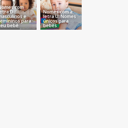
Nomes com
letra D
Nomes com a
masculinos e
letra U: Nomes
femininos para
únicos para
seu bebê
bebês