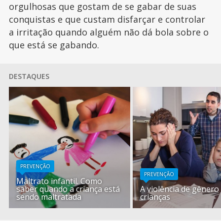
orgulhosas que gostam de se gabar de suas
conquistas e que custam disfarçar e controlar
a irritação quando alguém não dá bola sobre o
que está se gabando.
DESTAQUES
PREVENÇÃO
PREVENÇÃO
Maltrato infantil. Como
saber quando a criança está
A violência de gênero
sendo maltratada
crianças