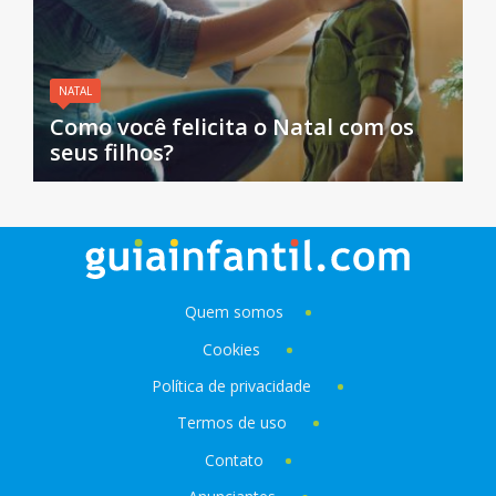
NATAL
Como você felicita o Natal com os
seus filhos?
Quem somos
Cookies
Política de privacidade
Termos de uso
Contato