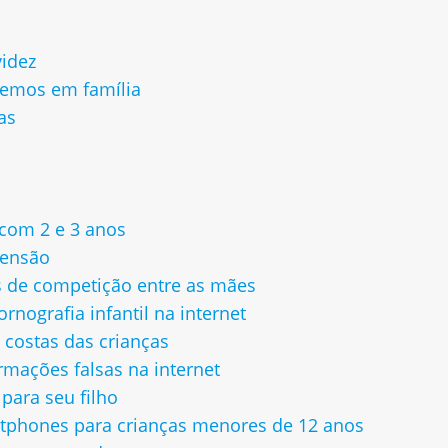
videz
emos em família
as
s
 com 2 e 3 anos
tensão
s de competição entre as mães
nografia infantil na internet
 costas das crianças
ormações falsas na internet
ara seu filho
rtphones para crianças menores de 12 anos