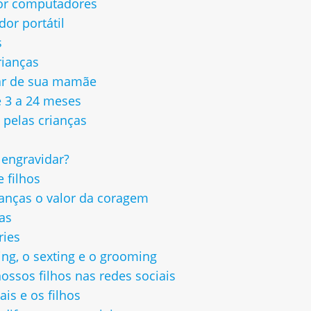
or computadores
or portátil
s
rianças
ar de sua mamãe
 3 a 24 meses
 pelas crianças
engravidar?
 filhos
anças o valor da coragem
as
ries
ing, o sexting e o grooming
ossos filhos nas redes sociais
ais e os filhos