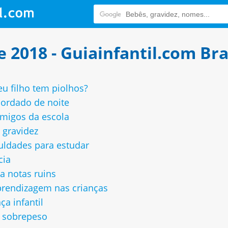
 2018 - Guiainfantil.com Bra
Seu filho tem piolhos?
cordado de noite
amigos da escola
 gravidez
uldades para estudar
cia
a notas ruins
prendizagem nas crianças
a infantil
m sobrepeso