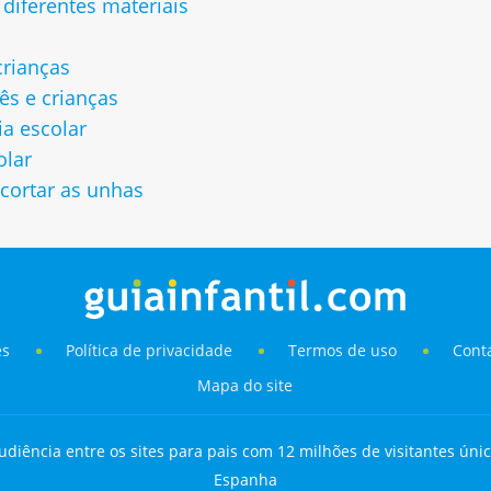
 diferentes materiais
crianças
s e crianças
ia escolar
olar
cortar as unhas
es
Política de privacidade
Termos de uso
Cont
Mapa do site
udiência entre os sites para pais com 12 milhões de visitantes únic
Espanha