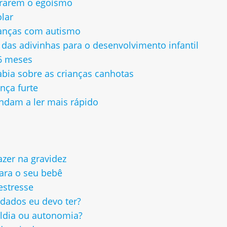
erarem o egoísmo
lar
ianças com autismo
 das adivinhas para o desenvolvimento infantil
 6 meses
abia sobre as crianças canhotas
nça furte
endam a ler mais rápido
azer na gravidez
para o seu bebê
estresse
dados eu devo ter?
ldia ou autonomia?