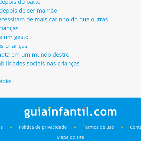
depois do parto
r depois de ser mamãe
ecessitam de mais carinho do que outras
rianças
ue um gesto
s crianças
hota em um mundo destro
ilidades sociais nas crianças
bebês
es
Política de privacidade
Termos de uso
Cont
Mapa do site