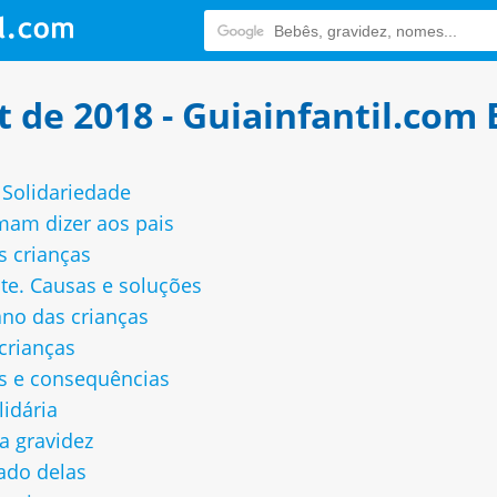
 de 2018 - Guiainfantil.com 
 Solidariedade
mam dizer aos pais
s crianças
nte. Causas e soluções
ano das crianças
 crianças
os e consequências
lidária
a gravidez
lado delas